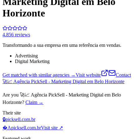
Marketing Digital em Belo
Horizonte
4.8
56
review
s
Transformando a sua empresa em uma referência em vendas.
Advertising
Digital Marketing
Get matched with similar agencies
→
Visit website
Contact
🚀📈 Agência PickSell - Marketing Digital em Belo Horizonte
Are you
🚀📈 Agência PickSell - Marketing Digital em Belo
Horizonte
?
Claim →
Their site
🔒
picksell.com.br
A
picksell.com.br
Visit site ↗
Featured work