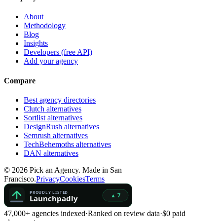
About
Methodology
Blog
Insights
Developers (free API)
Add your agency
Compare
Best agency directories
Clutch alternatives
Sortlist alternatives
DesignRush alternatives
Semrush alternatives
TechBehemoths alternatives
DAN alternatives
©
2026
Pick an Agency. Made in San
Francisco.
Privacy
Cookies
Terms
47,000+ agencies indexed
·
Ranked on review data
·
$0 paid