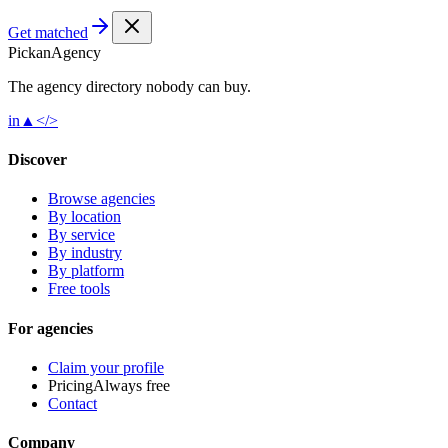
Get matched
Pick
an
Agency
The agency directory
nobody
can buy.
in
▲
</>
Discover
Browse agencies
By location
By service
By industry
By platform
Free tools
For agencies
Claim your profile
Pricing
Always free
Contact
Company