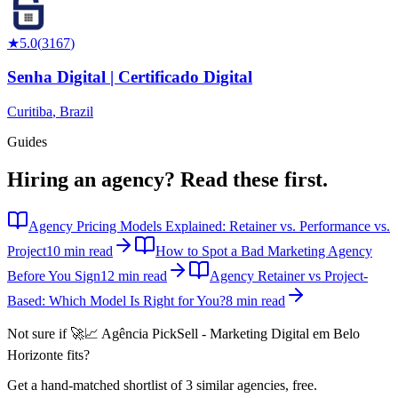
★
5.0
(
3167
)
Senha Digital | Certificado Digital
Curitiba
,
Brazil
Guides
Hiring an agency?
Read these first.
Agency Pricing Models Explained: Retainer vs. Performance vs.
Project
10 min read
How to Spot a Bad Marketing Agency
Before You Sign
12 min read
Agency Retainer vs Project-
Based: Which Model Is Right for You?
8 min read
Not sure if
🚀📈 Agência PickSell - Marketing Digital em Belo
Horizonte
fits?
Get a hand-matched shortlist of 3 similar agencies, free.