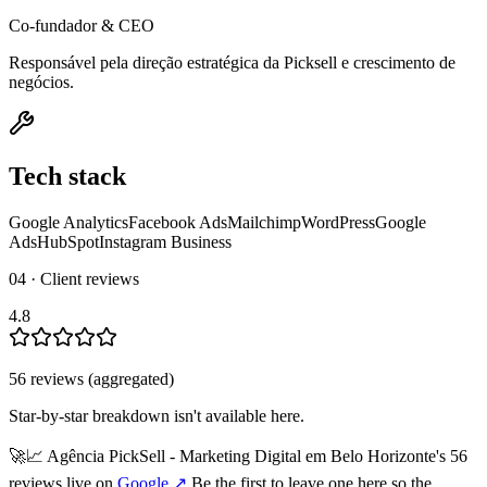
Co-fundador & CEO
Responsável pela direção estratégica da Picksell e crescimento de
negócios.
Tech stack
Google Analytics
Facebook Ads
Mailchimp
WordPress
Google
Ads
HubSpot
Instagram Business
04 · Client reviews
4.8
56
review
s
(aggregated)
Star-by-star breakdown isn't available here.
🚀📈 Agência PickSell - Marketing Digital em Belo Horizonte
's
56
review
s
live on
Google
↗
Be the first to leave one here so the