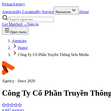
Pick
an
Agency
Agencies
By Location
By Service
About
Resources
Get Matched →
Sign in
Open menu
Agencies
Hanoi
Công Ty Cổ Phần Truyền Thông Sefa Media
Agency
· Since
2020
Công Ty Cổ Phần Truyền Thông
4.8
47
review
s