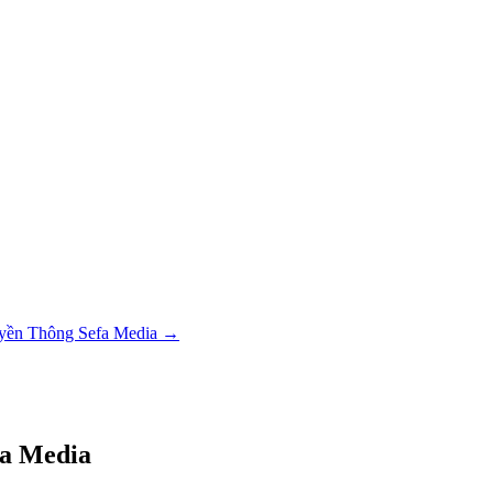
yền Thông Sefa Media
→
fa Media