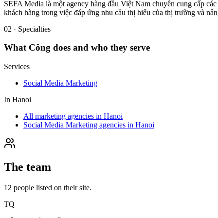
SEFA Media là một agency hàng đầu Việt Nam chuyên cung cấp các g
khách hàng trong việc đáp ứng nhu cầu thị hiếu của thị trường và nân
02 · Specialties
What
Công
does and who they serve
Services
Social Media Marketing
In
Hanoi
All marketing agencies in Hanoi
Social Media Marketing agencies in Hanoi
The team
12
people
listed on their site.
TQ