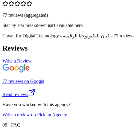
77
review
s
(aggregated)
Star-by-star breakdown isn't available here.
Cayan for Digital Technology - كيان للتكنولوجيا الرقمية
's
77
review
Reviews
Write a Review
77
review
s
on
Google
Read reviews
Have you worked with this agency?
Write a review on Pick an Agency
05 · FAQ