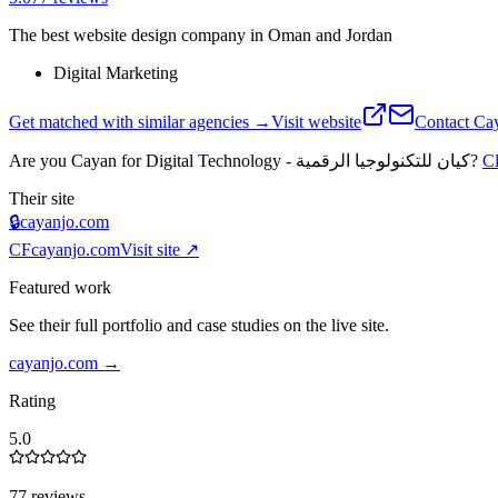
The best website design company in Oman and Jordan
Digital Marketing
Get matched with similar agencies
→
Visit website
Contact
Are you
Cayan for Digital Technology - كيان للتكنولوجيا الرقمية
?
C
Their site
🔒
cayanjo.com
CF
cayanjo.com
Visit site ↗
Featured work
See their full portfolio and case studies on the live site.
cayanjo.com
→
Rating
5.0
77 reviews