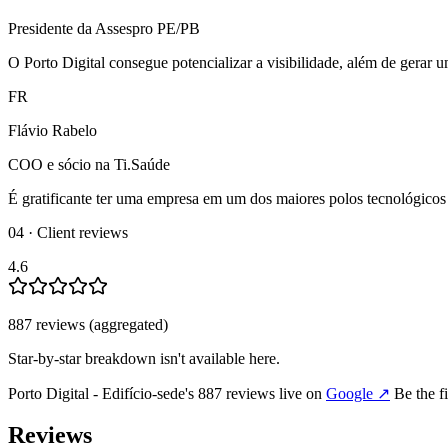
Presidente da Assespro PE/PB
O Porto Digital consegue potencializar a visibilidade, além de gerar 
FR
Flávio Rabelo
COO e sócio na Ti.Saúde
É gratificante ter uma empresa em um dos maiores polos tecnológicos 
04 · Client reviews
4.6
887
review
s
(aggregated)
Star-by-star breakdown isn't available here.
Porto Digital - Edifício-sede
's
887
review
s
live on
Google
↗
Be the f
Reviews