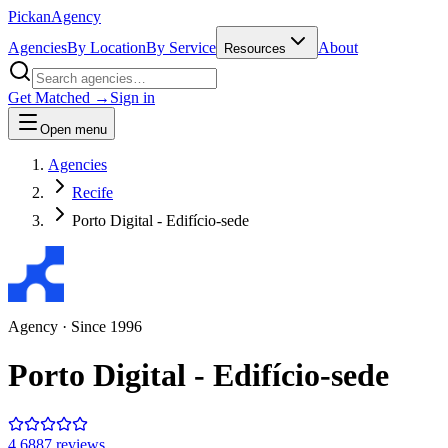
Pick
an
Agency
Agencies
By Location
By Service
About
Resources
Get Matched →
Sign in
Open menu
Agencies
Recife
Porto Digital - Edifício-sede
Agency
· Since
1996
Porto Digital - Edifício-sede
4.6
887
review
s