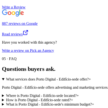
Write a Review
887
review
s
on
Google
Read reviews
Have you worked with this agency?
Write a review on Pick an Agency
05 · FAQ
Questions buyers
ask.
What services does Porto Digital - Edifício-sede offer?
+
Porto Digital - Edifício-sede offers advertising and marketing services.
Where is Porto Digital - Edifício-sede located?
+
How is Porto Digital - Edifício-sede rated?
+
What is Porto Digital - Edifício-sede's minimum budget?
+