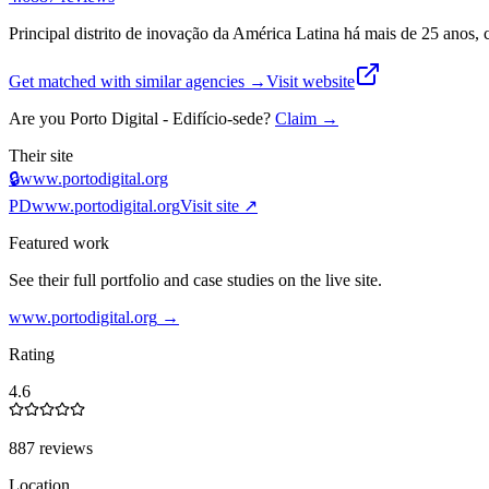
Principal distrito de inovação da América Latina há mais de 25 anos
Get matched with similar agencies
→
Visit website
Are you
Porto Digital - Edifício-sede
?
Claim →
Their site
🔒
www.portodigital.org
PD
www.portodigital.org
Visit site ↗
Featured work
See their full portfolio and case studies on the live site.
www.portodigital.org
→
Rating
4.6
887 reviews
Location