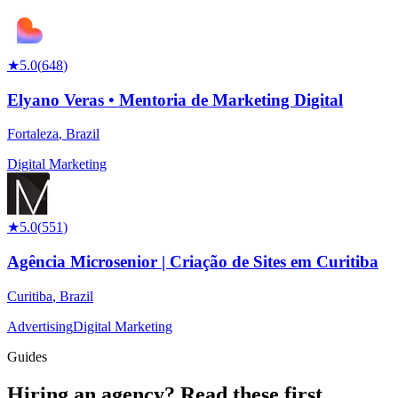
★
5.0
(
648
)
Elyano Veras • Mentoria de Marketing Digital
Fortaleza
,
Brazil
Digital Marketing
★
5.0
(
551
)
Agência Microsenior | Criação de Sites em Curitiba
Curitiba
,
Brazil
Advertising
Digital Marketing
Guides
Hiring an agency?
Read these first.