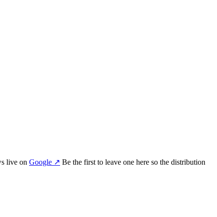
w
s
live on
Google
↗
Be the first to leave one here so the distribution