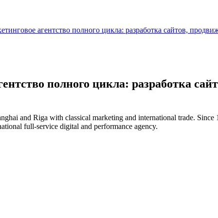
инговое агентство полного цикла: разработка сайтов, продвиже
нтство полного цикла: разработка сайто
ai and Riga with classical marketing and international trade. Since 1
tional full-service digital and performance agency.