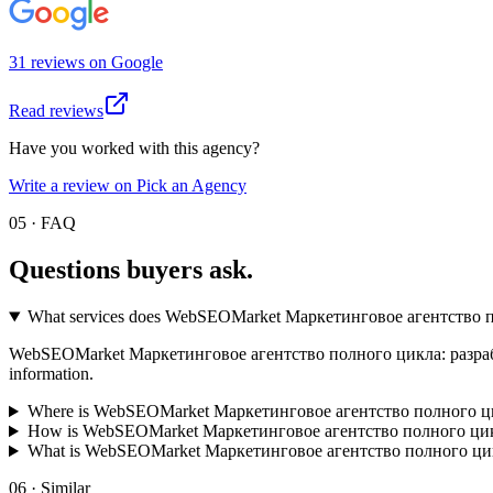
31
review
s
on
Google
Read reviews
Have you worked with this agency?
Write a review on Pick an Agency
05 · FAQ
Questions buyers
ask.
What services does WebSEOMarket Маркетинговое агентство по
WebSEOMarket Маркетинговое агентство полного цикла: разработка с
information.
Where is WebSEOMarket Маркетинговое агентство полного цик
How is WebSEOMarket Маркетинговое агентство полного цикла
What is WebSEOMarket Маркетинговое агентство полного цикл
06 · Similar