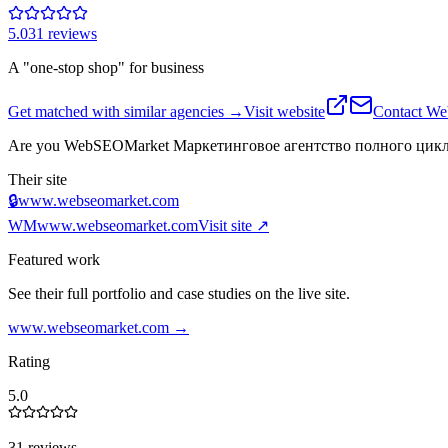
5.0
31
review
s
A "one-stop shop" for business
Get matched with similar agencies
→
Visit website
Contact
We
Are you
WebSEOMarket Маркетинговое агентство полного цикла:
Their site
🔒
www.webseomarket.com
WМ
www.webseomarket.com
Visit site ↗
Featured work
See their full portfolio and case studies on the live site.
www.webseomarket.com
→
Rating
5.0
31 reviews