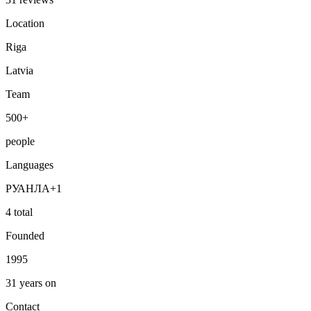
Location
Riga
Latvia
Team
500+
people
Languages
РУ
АН
ЛА
+
1
4 total
Founded
1995
31 years on
Contact