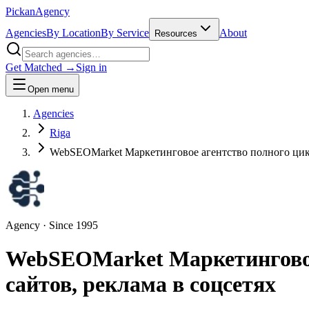
Pick
an
Agency
Agencies
By Location
By Service
About
Resources
Get Matched →
Sign in
Open menu
Agencies
Riga
WebSEOMarket Маркетинговое агентство полного цикла
Agency
· Since
1995
WebSEOMarket Маркетинговое 
сайтов, реклама в соцсетях