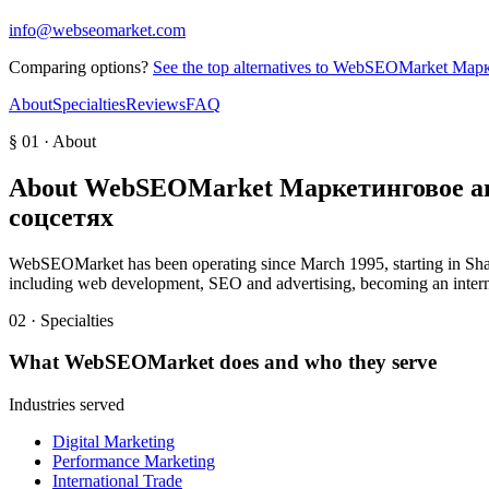
info@webseomarket.com
Comparing options?
See the top alternatives to
WebSEOMarket Маркет
About
Specialties
Reviews
FAQ
§ 01 · About
About
WebSEOMarket Маркетинговое аге
соцсетях
WebSEOMarket has been operating since March 1995, starting in Shangh
including web development, SEO and advertising, becoming an interna
02 · Specialties
What
WebSEOMarket
does and who they serve
Industries served
Digital Marketing
Performance Marketing
International Trade