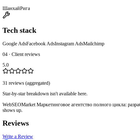
Шанхай
Рига
Tech stack
Google Ads
Facebook Ads
Instagram Ads
Mailchimp
04 · Client reviews
5.0
31
review
s
(aggregated)
Star-by-star breakdown isn't available here.
WebSEOMarket Маркетинговое агентство полного цикла: разраб
shows up.
Reviews
Write a Review